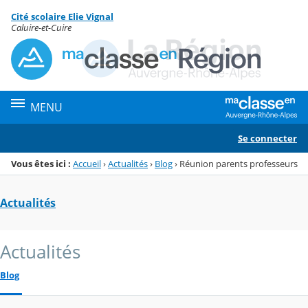
Panneau de gestion des cookies
Cité scolaire Elie Vignal
Menu de la rubrique
Contenu
Caluire-et-Cuire
MENU
Se connecter
Vous êtes ici :
Accueil
›
Actualités
›
Blog
›
Réunion parents professeurs
Actualités
Actualités
Blog