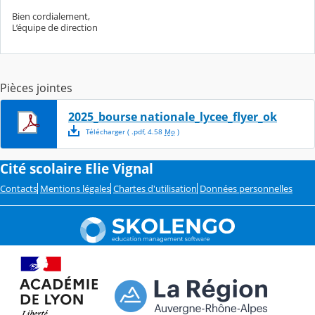
Bien cordialement,
L’équipe de direction
Pièces jointes
2025_bourse nationale_lycee_flyer_ok
Télécharger
( .
pdf
,
4.58
Mo
)
Cité scolaire Elie Vignal
Contacts
Mentions légales
Chartes d'utilisation
Données personnelles