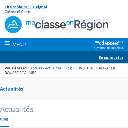
Panneau de gestion des cookies
Cité scolaire Elie Vignal
Menu de la rubrique
Contenu
Caluire-et-Cuire
MENU
Se connecter
Vous êtes ici :
Accueil
›
Actualités
›
Blog
›
OUVERTURE CAMPAGNE
BOURSE SCOLAIRE
Actualités
Actualités
Blog