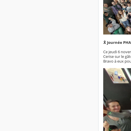
🎗️
Journée PHAR
Ce jeudi 6 nove
Cerise sur le gâ
Bravo à eux pour