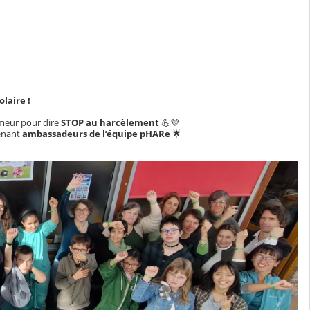
laire !
umeur pour dire
STOP au harcèlement
💪💜
venant
ambassadeurs de l’équipe pHARe
🌟