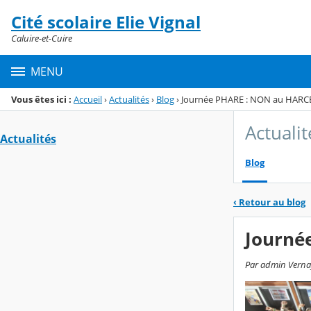
Panneau de gestion des cookies
Cité scolaire Elie Vignal
Menu de la rubrique
Contenu
Caluire-et-Cuire
MENU
Vous êtes ici :
Accueil
›
Actualités
›
Blog
›
Journée PHARE : NON au HAR
Actualit
Actualités
Blog
‹
Retour au blog
Journé
Par admin Vernay