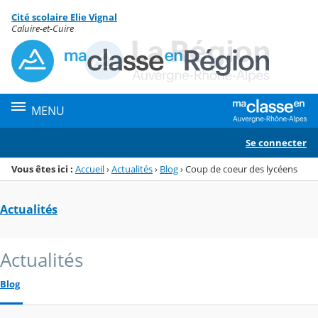
Panneau de gestion des cookies
Cité scolaire Elie Vignal
Menu de la rubrique
Contenu
Caluire-et-Cuire
MENU
Se connecter
Vous êtes ici :
Accueil
›
Actualités
›
Blog
›
Coup de coeur des lycéens
Actualités
Actualités
Blog